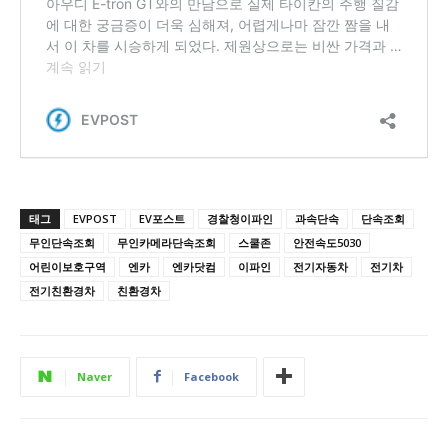
태그
EVPOST
EV포스트
경찰청이파인
과속단속
단속조회
무인단속조회
무인카메라단속조회
스쿨존
안전속도5030
어린이보호구역
엔카
엔카닷컴
이파인
전기자동차
전기차
전기친환경차
친환경차
Naver
Facebook