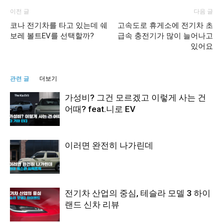
이전 글
다음 글
코나 전기차를 타고 있는데 쉐
고속도로 휴게소에 전기차 초
보레 볼트EV를 선택할까?
급속 충전기가 많이 늘어나고
있어요
관련 글
더보기
가성비? 그건 모르겠고 이렇게 사는 건
어때? feat.니로 EV
이러면 완전히 나가린데
전기차 산업의 중심, 테슬라 모델 3 하이
랜드 신차 리뷰