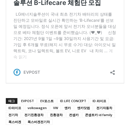
태그
EVPOST
EV포스트
ID.LIFE CONCEPT
ID.라이프
ID라이프
volkswagen
VW
엔카
엔카닷컴
전기자동차
전기차
전기친환경차
친환경차
컨셉카
콘셉트카 id.family
폭스바겐
폭스바겐전기차