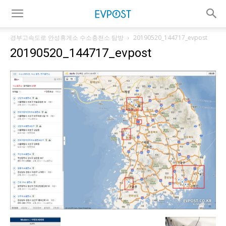
경부고속도로 안성휴게소 수소충전소 탐방
20190520_144717_evpost
20190520_144717_evpost