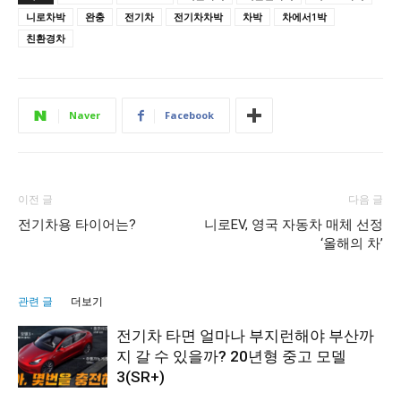
니로차박
완충
전기차
전기차차박
차박
차에서1박
친환경차
Naver
Facebook
이전 글
다음 글
전기차용 타이어는?
니로EV, 영국 자동차 매체 선정
‘올해의 차’
관련 글
더보기
전기차 타면 얼마나 부지런해야 부산까
지 갈 수 있을까? 20년형 중고 모델
3(SR+)