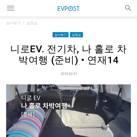
실사용기
실험실
실사용기
실험실
니로EV. 전기차, 나 홀로 차
박여행 (준비) • 연재14
2019.02.01