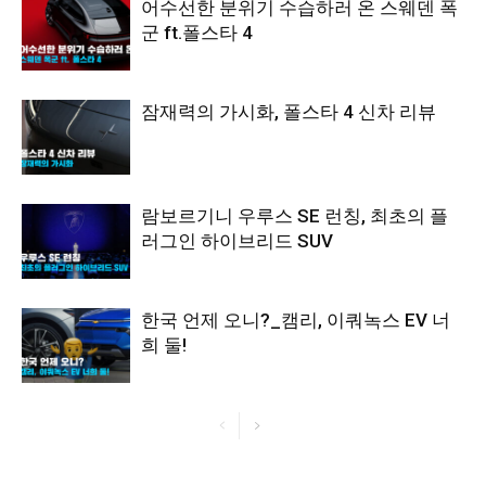
어수선한 분위기 수습하러 온 스웨덴 폭
군 ft.폴스타 4
잠재력의 가시화, 폴스타 4 신차 리뷰
람보르기니 우루스 SE 런칭, 최초의 플
러그인 하이브리드 SUV
한국 언제 오니?_캠리, 이쿼녹스 EV 너
희 둘!