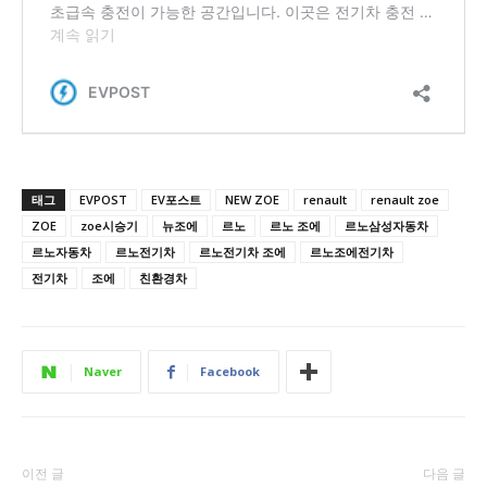
태그
EVPOST
EV포스트
NEW ZOE
renault
renault zoe
ZOE
zoe시승기
뉴조에
르노
르노 조에
르노삼성자동차
르노자동차
르노전기차
르노전기차 조에
르노조에전기차
전기차
조에
친환경차
Naver
Facebook
이전 글
다음 글