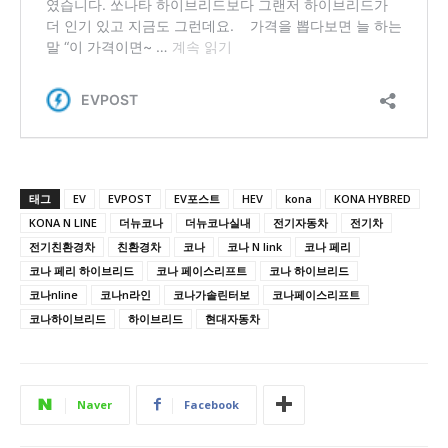
태그
EV
EVPOST
EV포스트
HEV
kona
KONA HYBRED
KONA N LINE
더뉴코나
더뉴코나실내
전기자동차
전기차
전기친환경차
친환경차
코나
코나 N link
코나 페리
코나 페리 하이브리드
코나 페이스리프트
코나 하이브리드
코나nline
코나n라인
코나가솔린터보
코나페이스리프트
코나하이브리드
하이브리드
현대자동차
Naver
Facebook