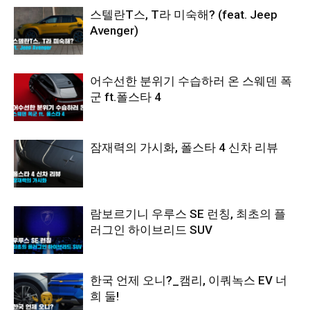
스텔란T스, T라 미숙해? (feat. Jeep
Avenger)
어수선한 분위기 수습하러 온 스웨덴 폭
군 ft.폴스타 4
잠재력의 가시화, 폴스타 4 신차 리뷰
람보르기니 우루스 SE 런칭, 최초의 플
러그인 하이브리드 SUV
한국 언제 오니?_캠리, 이쿼녹스 EV 너
희 둘!