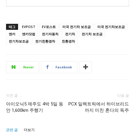
태그
EVPOST
EV포스트
미국 전기차 보조금
미국 전기차보조금
엔카
엔카닷컴
전기자동차
전기차
전기차 보조금
전기차보조금
전기친환경차
친환경차
Naver
Facebook
이전 글
다음 글
아이오닉5 제주도 4박 5일 동
PCX 일렉트릭에서 하이브리드
안 1,600km 주행기
까지 미친 혼다의 독주
관련 글
더보기