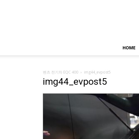
HOME
벤츠 전기차 EQC 400
img44_evpost5
img44_evpost5