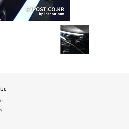
 Us
항
개