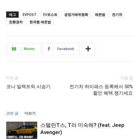
태그
EVPOST
EV포스트
공정거래위원회
레몬법
전기차
친환경차
한국형 레몬법
Naver
Facebook
이전 글
다음 글
코나 일렉트릭 시승기
전기차 하이패스 등록해서 50%
할인 혜택 챙기세요
관련 글
더보기
스텔란T스, T라 미숙해? (feat. Jeep
Avenger)