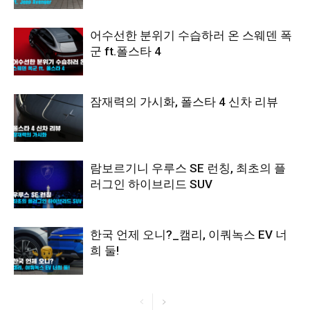
어수선한 분위기 수습하러 온 스웨덴 폭
군 ft.폴스타 4
잠재력의 가시화, 폴스타 4 신차 리뷰
람보르기니 우루스 SE 런칭, 최초의 플
러그인 하이브리드 SUV
한국 언제 오니?_캠리, 이쿼녹스 EV 너
희 둘!