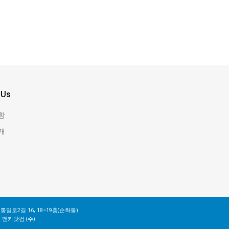
 Us
항
개
중구 통일로2길 16, 18~19층(순화동)
© 엔카닷컴 (주)