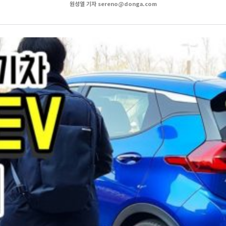
원성열 기자 sereno@donga.com