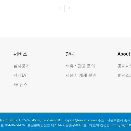
서비스
안내
About
실사용기
제휴 • 광고 문의
공지사
닥터EV
시승기 게재 문의
회사소
EV 뉴스
ER CENTER T. 1599-5455 F. 02-754-8768 E. evpost@encar.com • 주소 : 서울특별시 
104-86-54476 • 통신판매업신고 제2014-서울중구-0393호 • 대표자 김상범 • Copyright 