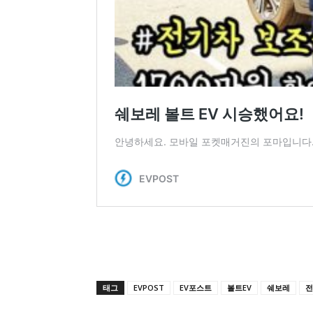
태그
EVPOST
EV포스트
볼트EV
쉐보레
전