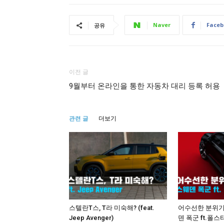
Naver
Faceb
공유
이전 글
9월부터 온라인을 통한 자동차 대리 등록 허용
관련 글
더보기
스텔란T스, T라 미숙해? (feat.
어수선한 분위기
Jeep Avenger)
덴 폭군 ft.폴스타