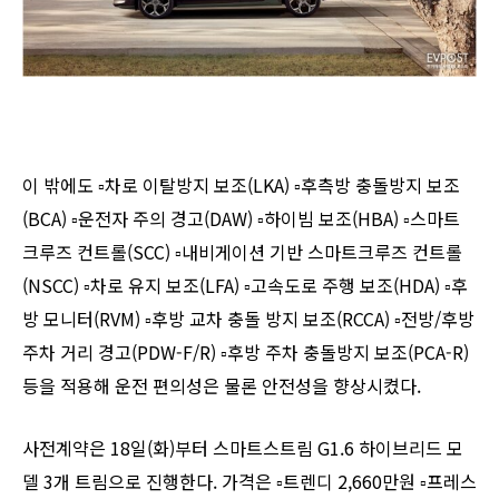
이 밖에도 ▫︎차로 이탈방지 보조(LKA) ▫︎후측방 충돌방지 보조
(BCA) ▫︎운전자 주의 경고(DAW) ▫︎하이빔 보조(HBA) ▫︎스마트
크루즈 컨트롤(SCC) ▫︎내비게이션 기반 스마트크루즈 컨트롤
(NSCC) ▫︎차로 유지 보조(LFA) ▫︎고속도로 주행 보조(HDA) ▫︎후
방 모니터(RVM) ▫︎후방 교차 충돌 방지 보조(RCCA) ▫︎전방/후방
주차 거리 경고(PDW-F/R) ▫︎후방 주차 충돌방지 보조(PCA-R)
등을 적용해 운전 편의성은 물론 안전성을 향상시켰다.
사전계약은 18일(화)부터 스마트스트림 G1.6 하이브리드 모
델 3개 트림으로 진행한다. 가격은 ▫︎트렌디 2,660만원 ▫︎프레스