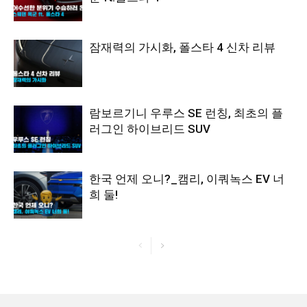
잠재력의 가시화, 폴스타 4 신차 리뷰
람보르기니 우루스 SE 런칭, 최초의 플
러그인 하이브리드 SUV
한국 언제 오니?_캠리, 이쿼녹스 EV 너
희 둘!