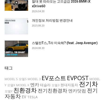
절대 못 따라오는 고으급감 2026 BMW iX
xDrive60
2026.04.30
개인정보 처리방침 변경안내
2025.08.20
스텔란T스, T라 미숙해? (feat. Jeep Avenger)
2024.08.30
태그
EV포스트
EVPOST
MODEL S
모델S
MODEL 3
MODEL
전기차
엔카
테슬라
현대자동차
Y
모델X
MODEL X
모델3
친환경차
전기
전기친환경차
엔카닷컴
모델Y
자동차
EV
TESLA