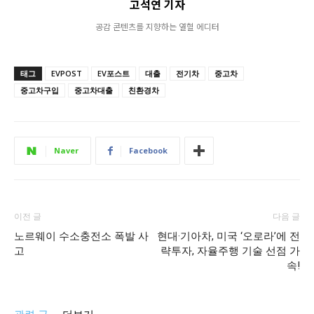
고석연 기자
공감 콘텐츠를 지향하는 열혈 에디터
태그
EVPOST
EV포스트
대출
전기차
중고차
중고차구입
중고차대출
친환경차
Naver
Facebook
이전 글
다음 글
노르웨이 수소충전소 폭발 사
현대·기아차, 미국 ‘오로라’에 전
고
략투자, 자율주행 기술 선점 가
속!