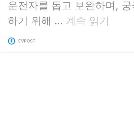
운전자를 돕고 보완하며, 궁
쏘
하기 위해 …
계속 읽기
나
타
HEV
EVPOST
에
적
용
된
ADAS
에
대
해
알
아
보
자