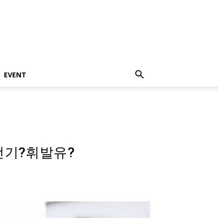
EVENT
전기?휘발유?