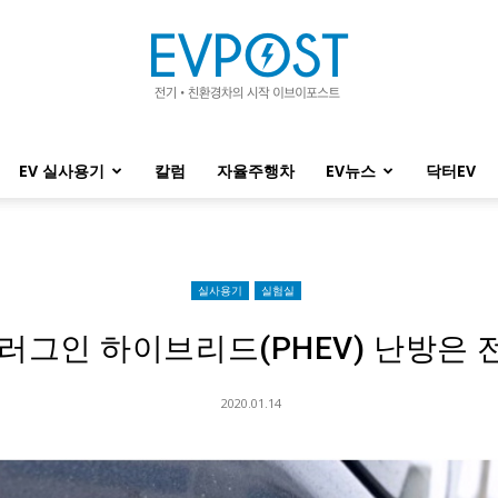
EV 실사용기
칼럼
자율주행차
EV뉴스
닥터EV
EVPOST
실사용기
실험실
러그인 하이브리드(PHEV) 난방은 
2020.01.14