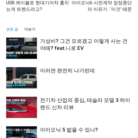
USB 케이블로 현대기아차 훔치
아이오닉6 사전계약 잠정중단
는게 트렌드라고?
의 이유가.. ‘이것’ 때문
관련 글
더보기
가성비? 그건 모르겠고 이렇게 사는 건
어때? feat.니로 EV
이러면 완전히 나가린데
전기차 산업의 중심, 테슬라 모델 3 하이
랜드 신차 리뷰
아이오닉 5 밟을 수 있나?