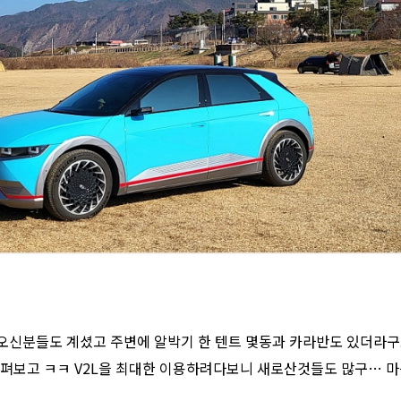
신분들도 계셨고 주변에 알박기 한 텐트 몇동과 카라반도 있더라구요
 펴보고 ㅋㅋ V2L을 최대한 이용하려다보니 새로산것들도 많구… 