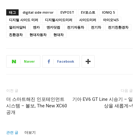
태그
digital side mirror
EVPOST
EV포스트
IONIQ 5
디지털 사이드 미러
디지털사이드미러
사이드미러
아이오닉5
얼리어답터
엔카
엔카닷컴
전기자동차
전기차
전기친환경차
친환경차
현대자동차
현대차
Naver
Facebook
이전 글
다음 글
더 스마트해진 인포테인먼트
기아 EV6 GT Line 시승기 – 일
시스템 – 볼보, The New XC60
상을 새롭게~!
공개
관련 글
더보기