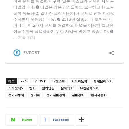
태그
ev6
EVPOST
EV포스트
기아자동차
세계올해의차
아이오닉5
엔카
엔카닷컴
올해의차
유럽올해의차
전기자동차
전기차
전기친환경차
친환경차
현대자동차
Naver
Facebook