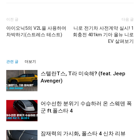
이전 글
다음 글
아이오닉5의 V2L을 사용하여
니로 전기차 사전계약 실시! 1
차박하기(스트레스 테스트)
회충전 401km 기아 올뉴 니로
EV 살펴보기
관련 글
더보기
스텔란T스, T라 미숙해? (feat. Jeep
Avenger)
어수선한 분위기 수습하러 온 스웨덴 폭
군 ft.폴스타 4
잠재력의 가시화, 폴스타 4 신차 리뷰