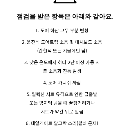
점검을 받은 항목은 아래와 같아요.​
도어 하단 고무 부분 변형
운전석 도어트림 소음 및 대시보드 소음
(간헐적 또는 겨울에만 남)
낮은 온도에서 히터 2단 이상 가동 시
큰 소음과 진동 발생
도어 가니쉬 까짐
릴렉션 시트 유격으로 인한 급출발
또는 방지턱 넘을 때 꿀렁거리거나
시트가 약간 뒤로 밀림
테일게이트 달그락 소리(걸쇠 문제)