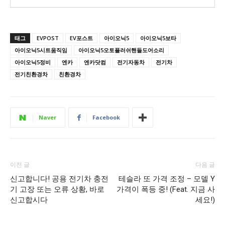
태그
EVPOST
EV포스트
아이오닉5
아이오닉5보타
아이오닉5시트움직임
아이오닉5오토플러쉬핸들도어소리
아이오닉5정비
엔카
엔카닷컴
전기자동차
전기차
전기친환경차
친환경차
Naver
Facebook
이전 글
다음 글
신고합니다! 공용 전기차 충전
테슬라 또 가격 조정 – 모델 Y
기 고장 또는 오류 상황, 바로
가격이 폭등 중! (Feat. 지금 사
신고합시다
세요!)