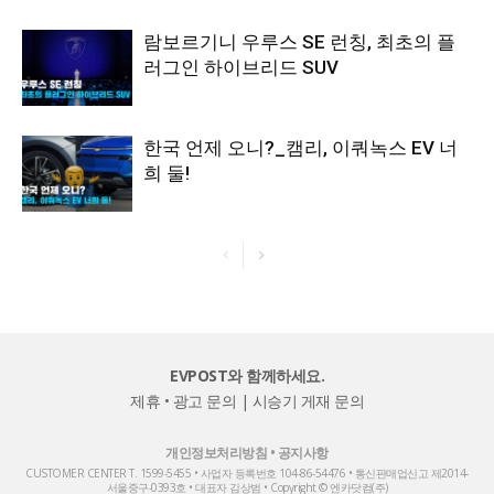
람보르기니 우루스 SE 런칭, 최초의 플
러그인 하이브리드 SUV
한국 언제 오니?_캠리, 이쿼녹스 EV 너
희 둘!
EVPOST와 함께하세요.
제휴 • 광고 문의
|
시승기 게재 문의
개인정보처리방침
•
공지사항
CUSTOMER CENTER T. 1599-5455 • 사업자 등록번호 104-86-54476 • 통신판매업신고 제2014-
서울중구-0393호 • 대표자 김상범 • Copyright © 엔카닷컴(주)