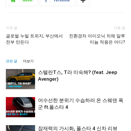
Naver
Facebook
이전 글
다음 글
글로벌 누빌 트위지, 부산에서
친환경차 아이오닉 차체 알루
전부 만든다
미늄 적용은 어디?
관련 글
더보기
스텔란T스, T라 미숙해? (feat. Jeep
Avenger)
어수선한 분위기 수습하러 온 스웨덴 폭
군 ft.폴스타 4
잠재력의 가시화, 폴스타 4 신차 리뷰