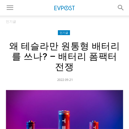
인기글
인기글
왜 테슬라만 원통형 배터리
를 쓰나? – 배터리 폼팩터
전쟁
2022.09.21