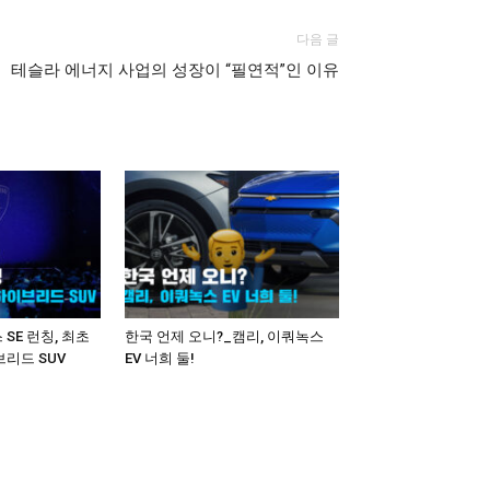
다음 글
테슬라 에너지 사업의 성장이 “필연적”인 이유
SE 런칭, 최초
한국 언제 오니?_캠리, 이쿼녹스
리드 SUV
EV 너희 둘!