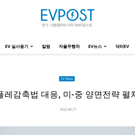
EV 실사용기
칼럼
자율주행차
EV뉴스
닥터EV
EVPOST
EV News
플레감축법 대응, 미-중 양면전략 펼
2022.08.27