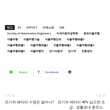
태그
EV
EVPOST
EV포스트
SAE
Society of Automotive Engineers
미국자동차공학회
완전자율주행
자율주행
자율주행기술
자율주행단계
자율주행레벨0
자율주행레벨1
자율주행레벨2
자율주행레벨3
자율주행레벨4
자율주행레벨5
자율주행차
전기자동차
전기차
친환경차
Naver
Facebook
이전 글
다음 글
전기차 배터리 수명은 얼마나?
전기차 배터리 40% 남으면 조
급… 생활권내 충전소…