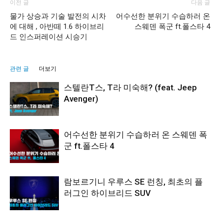
이전 글
다음 글
물가 상승과 기술 발전의 시차
어수선한 분위기 수습하러 온
에 대해 , 아반떼 1.6 하이브리
스웨덴 폭군 ft.폴스타 4
드 인스퍼레이션 시승기
관련 글
더보기
스텔란T스, T라 미숙해? (feat. Jeep
Avenger)
어수선한 분위기 수습하러 온 스웨덴 폭
군 ft.폴스타 4
람보르기니 우루스 SE 런칭, 최초의 플
러그인 하이브리드 SUV