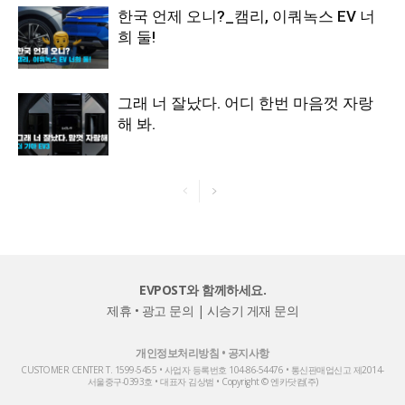
한국 언제 오니?_캠리, 이쿼녹스 EV 너
희 둘!
그래 너 잘났다. 어디 한번 마음껏 자랑
해 봐.
EVPOST와 함께하세요.
제휴 • 광고 문의
|
시승기 게재 문의
개인정보처리방침
•
공지사항
CUSTOMER CENTER T. 1599-5455 • 사업자 등록번호 104-86-54476 • 통신판매업신고 제2014-
서울중구-0393호 • 대표자 김상범 • Copyright © 엔카닷컴(주)