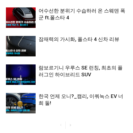
어수선한 분위기 수습하러 온 스웨덴 폭
군 ft.폴스타 4
잠재력의 가시화, 폴스타 4 신차 리뷰
람보르기니 우루스 SE 런칭, 최초의 플
러그인 하이브리드 SUV
한국 언제 오니?_캠리, 이쿼녹스 EV 너
희 둘!