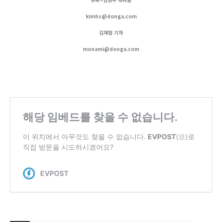
kimhs@donga.com
김재형 기자
monami@donga.com