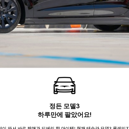
정든 모델3
하루만에 팔았어요!
락이 와서 바로 판매가 되버린 핫 아이템! 현재 테슬라 모델3 롱레인