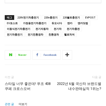
태그
220V전기차충전기
220v충전기
220볼트충전기
EVPOST
EV포스트
가정용전기차충전기
듀오시다
엔카
엔카닷컴
이동식전기차충전기
전기자동차
전기차
전기차충전
전기차충전기
전기친환경차
친환경차
헬로차저
Naver
Facebook
이전 글
다음 글
스타일 너무 좋은데! 푸조 408
2022년 6월 국산차 브랜드별
쿠페 크로스오버
내수판매실적 1위는?
관련 글
더보기