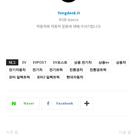
Yongdeok.H
RGB stance
자동차와 자동차 문화에 대해 이야기합니다
태그
EV
EVPOST
EV포스트
상용 전기차
상용ev
상용차
전기자동차
전기차
전기트럭
친환경차
친환경트럭
포터 일렉트릭
포터2 일렉트릭
현대자동차
Naver
Facebook
이전 글
다음 글