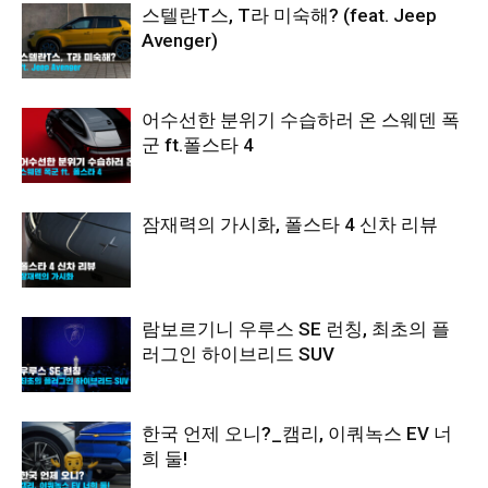
스텔란T스, T라 미숙해? (feat. Jeep
Avenger)
어수선한 분위기 수습하러 온 스웨덴 폭
군 ft.폴스타 4
잠재력의 가시화, 폴스타 4 신차 리뷰
람보르기니 우루스 SE 런칭, 최초의 플
러그인 하이브리드 SUV
한국 언제 오니?_캠리, 이쿼녹스 EV 너
희 둘!