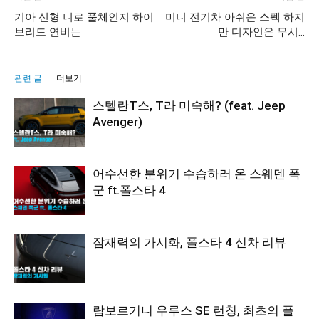
기아 신형 니로 풀체인지 하이
미니 전기차 아쉬운 스펙 하지
브리드 연비는
만 디자인은 무시…
관련 글
더보기
스텔란T스, T라 미숙해? (feat. Jeep
Avenger)
어수선한 분위기 수습하러 온 스웨덴 폭
군 ft.폴스타 4
잠재력의 가시화, 폴스타 4 신차 리뷰
람보르기니 우루스 SE 런칭, 최초의 플