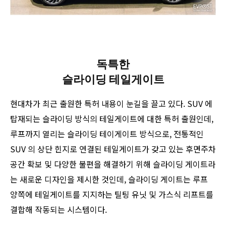
독특한
슬라이딩 테일게이트
현대차가 최근 출원한 특허 내용이 눈길을 끌고 있다. SUV 에
탑재되는 슬라이딩 방식의 테일게이트에 대한 특허 출원인데,
루프까지 열리는 슬라이딩 테이게이트 방식으로, 전통적인
SUV 의 상단 힌지로 연결된 테일게이트가 갖고 있는 후면주차
공간 확보 및 다양한 불편을 해결하기 위해 슬라이딩 게이트라
는 새로운 디자인을 제시한 것인데, 슬라이딩 게이트는 루프
양쪽에 테일게이트를 지지하는 틸팅 유닛 및 가스식 리프트를
결합해 작동되는 시스템이다.