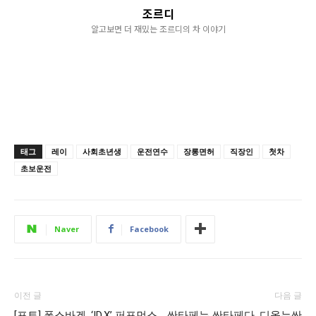
조르디
알고보면 더 재밌는 조르디의 차 이야기
태그
레이
사회초년생
운전연수
장롱면허
직장인
첫차
초보운전
Naver
Facebook
이전 글
다음 글
[포토] 폭스바겐, ‘ID.X’ 퍼포먼스
싼타페는 싼타페다. 디올뉴싼