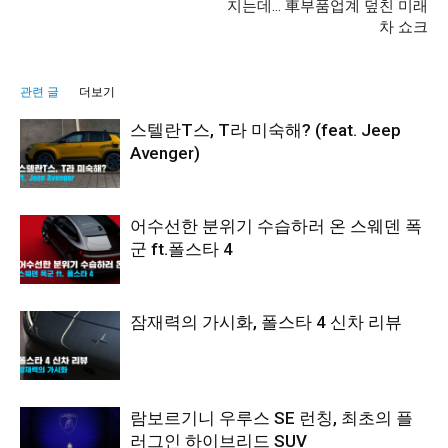
지는데… 車부품업계 덮친 미래
차 쇼크
관련 글
더보기
스텔란T스, T라 미숙해? (feat. Jeep
Avenger)
어수선한 분위기 수습하러 온 스웨덴 폭
군 ft.폴스타 4
잠재력의 가시화, 폴스타 4 신차 리뷰
람보르기니 우루스 SE 런칭, 최초의 플
러그인 하이브리드 SUV