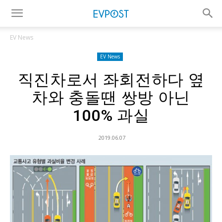
EV News
EV News
직진차로서 좌회전하다 옆
차와 충돌땐 쌍방 아닌
100% 과실
2019.06.07