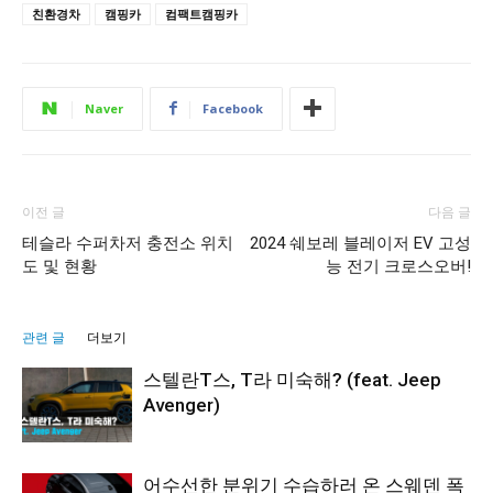
친환경차
캠핑카
컴팩트캠핑카
Naver
Facebook
이전 글
다음 글
테슬라 수퍼차저 충전소 위치
2024 쉐보레 블레이저 EV 고성
도 및 현황
능 전기 크로스오버!
관련 글
더보기
스텔란T스, T라 미숙해? (feat. Jeep
Avenger)
어수선한 분위기 수습하러 온 스웨덴 폭