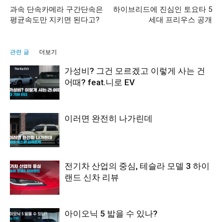
과속 단속카메라 구간단속은
하이브리드에 진심인 토요타 5
평균속도만 지키면 된다고?
세대 프리우스 공개
관련 글
더보기
가성비? 그건 모르겠고 이렇게 사는 건
어때? feat.니로 EV
이러면 완전히 나가린데
전기차 산업의 중심, 테슬라 모델 3 하이
랜드 신차 리뷰
아이오닉 5 밟을 수 있나?