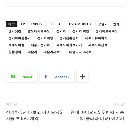
태그
EV
EVPOST
TESLA
TESLA MODEL Y
모델Y
엔카
엔카닷컴
완도에서제주도
전기차
전기차 쳐행
전기차로제주도
전기차여름휴가
전기차여행
전기친환경차
제주도슈퍼차저
제주도여행
제주도전기차
제주도차가져가기
제주도차선적
친환경차
테슬라
테슬라제주도
테슬라타고제주도
Naver
Facebook
이전 글
다음 글
전기차 5년 타보고 아이오닉5
현대 아이오닉5 두번째 시승
시승 후 EV6 계약…
(테슬라와 비교) 이야기