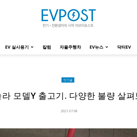
EV 실사용기
칼럼
자율주행차
EV뉴스
닥터EV
EVPOST
인기글
라 모델Y 출고기. 다양한 불량 살
2021.07.08