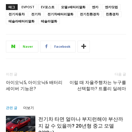
태그
EVPOST
EV포스트
모델s배터리열화
엔카
엔카닷컴
전기자동차
전기차
전기차배터리열화
전기친환경차
친환경차
테슬라배터리열화
테슬라열화
Naver
Facebook
이전 글
다음 글
아이오닉5, 아이오닉6 배터리
이럴 때 자율주행차는 누구를
세이버 기능은?
선택할까? 트롤리 딜레마
관련 글
더보기
전기차 타면 얼마나 부지런해야 부산까
지 갈 수 있을까? 20년형 중고 모델