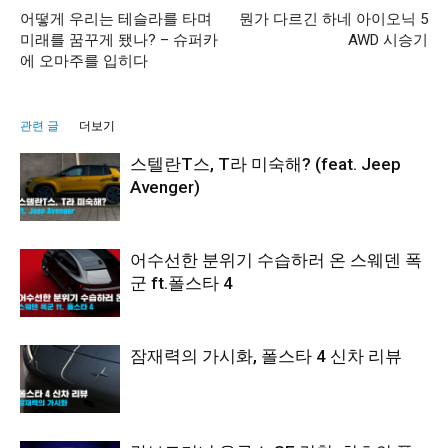
어떻게 우리는 테슬라를 타며
뭔가 다르긴 하네 아이오닉 5
미래를 꿈꾸게 됐나? – 슈퍼카
AWD 시승기
에 오마주를 입히다
관련 글
더보기
스텔란T스, T라 미숙해? (feat. Jeep
Avenger)
어수선한 분위기 수습하러 온 스웨덴 폭
군 ft.폴스타 4
잠재력의 가시화, 폴스타 4 신차 리뷰