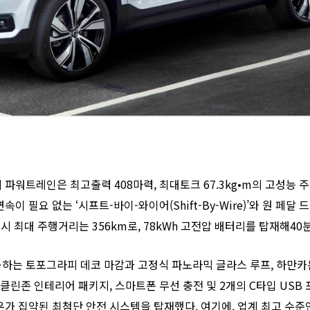
파워트레인은 최고출력 408마력, 최대토크 67.3kg•m의 고성능 주행
속이 필요 없는 ‘시프트-바이-와이어(Shift-By-Wire)’와 원 페달 드라
시 최대 주행거리는 356km로, 78kWh 고전압 배터리를 탑재해40
하는 토포그라피 데코 마감과 고정식 파노라믹 글라스 루프, 하만카돈(H
클린존 인테리어 패키지, 스마트폰 무선 충전 및 2개의 C타입 USB 
우가 집약된 최첨단 안전 시스템을 탑재했다. 여기에, 업계 최고 수준인