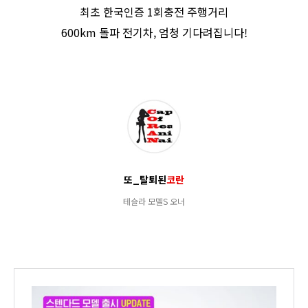
최초 한국인증 1회충전 주행거리
600km 돌파 전기차, 엄청 기다려집니다!
또_탈퇴된
코란
테슬라 모델S 오너