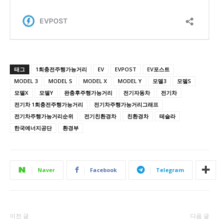
태그
1회충전주행가능거리
EV
EVPOST
EV포스트
MODEL 3
MODEL S
MODEL X
MODEL Y
모델3
모델S
모델X
모델Y
완충후주행가능거리
전기자동차
전기차
전기차 1회충전주행가능거리
전기차주행가능거리그래프
전기차주행가능거리순위
전기친환경차
친환경차
테슬라
한국에너지공단
환경부
Naver
Facebook
Telegram
이전 글
다음 글