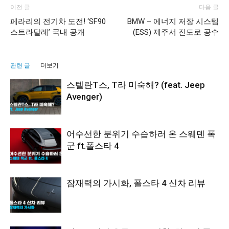
이전 글
다음 글
페라리의 전기차 도전! ‘SF90
BMW – 에너지 저장 시스템
스트라달레’ 국내 공개
(ESS) 제주서 진도로 공수
관련 글
더보기
스텔란T스, T라 미숙해? (feat. Jeep
Avenger)
어수선한 분위기 수습하러 온 스웨덴 폭
군 ft.폴스타 4
잠재력의 가시화, 폴스타 4 신차 리뷰