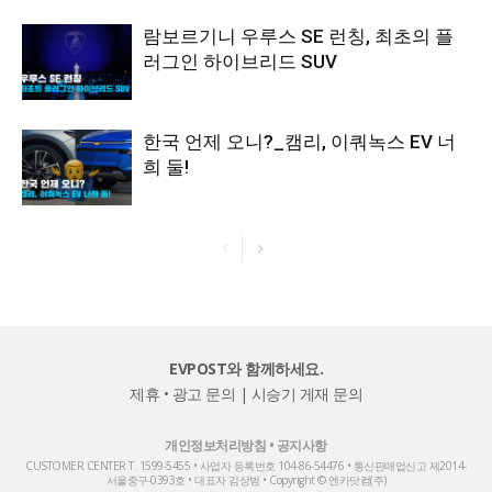
람보르기니 우루스 SE 런칭, 최초의 플
러그인 하이브리드 SUV
한국 언제 오니?_캠리, 이쿼녹스 EV 너
희 둘!
EVPOST와 함께하세요.
제휴 • 광고 문의
|
시승기 게재 문의
개인정보처리방침
•
공지사항
CUSTOMER CENTER T. 1599-5455 • 사업자 등록번호 104-86-54476 • 통신판매업신고 제2014-
서울중구-0393호 • 대표자 김상범 • Copyright © 엔카닷컴(주)