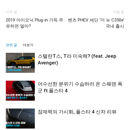
이전 글
다음 글
2019 아이오닉 Plug-in 가득 주
벤츠 PHEV 세단 ‘더 뉴 C350e’
유하면 얼마?
국내 출시
관련 글
더보기
스텔란T스, T라 미숙해? (feat. Jeep
Avenger)
어수선한 분위기 수습하러 온 스웨덴 폭
군 ft.폴스타 4
잠재력의 가시화, 폴스타 4 신차 리뷰