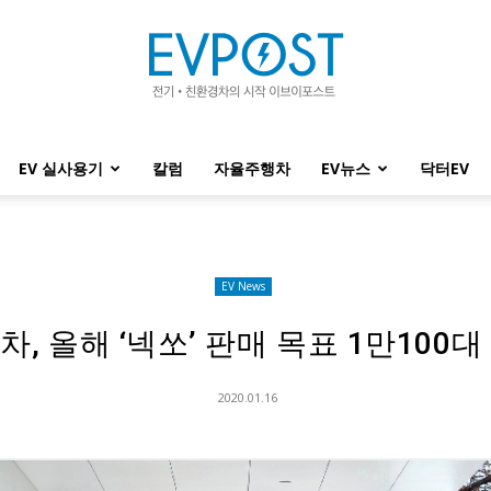
EV 실사용기
칼럼
자율주행차
EV뉴스
닥터EV
EVPOST
EV News
차, 올해 ‘넥쏘’ 판매 목표 1만100대
2020.01.16