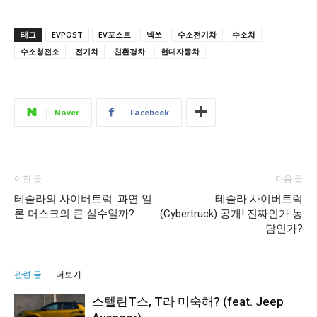
태그
EVPOST
EV포스트
넥쏘
수소전기차
수소차
수소청전소
전기차
친환경차
현대자동차
Naver
Facebook
이전 글
다음 글
테슬라의 사이버트럭. 과연 일
테슬라 사이버트럭
론 머스크의 큰 실수일까?
(Cybertruck) 공개! 진짜인가 농
담인가?
관련 글
더보기
스텔란T스, T라 미숙해? (feat. Jeep