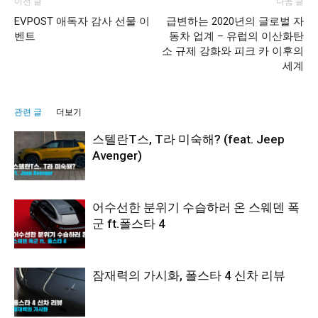
이전 글
다음 글
EVPOST 애독자 감사 선물 이
급변하는 2020년의 글로벌 자
벤트
동차 업계 – 유럽의 이산화탄
소 규제 강화와 피크 카 이후의
세계
관련 글
더보기
스텔란T스, T라 미숙해? (feat. Jeep
Avenger)
어수선한 분위기 수습하러 온 스웨덴 폭
군 ft.폴스타 4
잠재력의 가시화, 폴스타 4 신차 리뷰