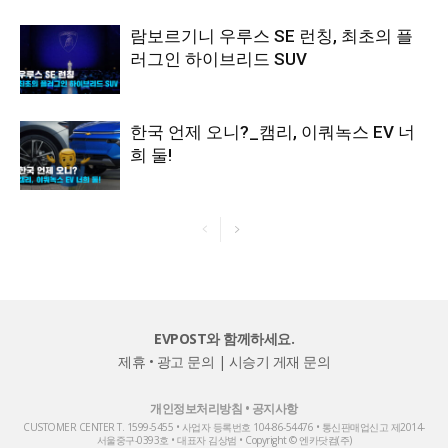
람보르기니 우루스 SE 런칭, 최초의 플
러그인 하이브리드 SUV
한국 언제 오니?_캠리, 이쿼녹스 EV 너
희 둘!
EVPOST와 함께하세요.
제휴 • 광고 문의
|
시승기 게재 문의
개인정보처리방침
•
공지사항
CUSTOMER CENTER T. 1599-5455 • 사업자 등록번호 104-86-54476 • 통신판매업신고 제2014-
서울중구-0393호 • 대표자 김상범 • Copyright © 엔카닷컴(주)