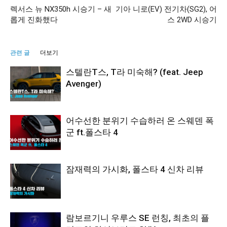
렉서스 뉴 NX350h 시승기 – 새
기아 니로(EV) 전기차(SG2), 어
롭게 진화했다
스 2WD 시승기
관련 글
더보기
스텔란T스, T라 미숙해? (feat. Jeep
Avenger)
어수선한 분위기 수습하러 온 스웨덴 폭
군 ft.폴스타 4
잠재력의 가시화, 폴스타 4 신차 리뷰
람보르기니 우루스 SE 런칭, 최초의 플