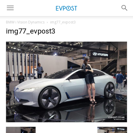
BMW i Vision Dynamics
img77_evpost3
img77_evpost3