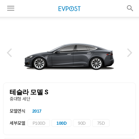
테슬라 모델 S
중대형 세단
모델연식
2017
세부모델
P100D
100D
90D
75D