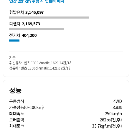
연간 2만 km 주행 시 연료비 예시
휘발유차
3,146,097
디젤차
2,169,573
전기차
404,200
기준
휘발유차 : 벤츠 E300 Amatic, 1620.24원/1ℓ
경유차 : 벤츠 E350d 4matic, 1421.07원/1ℓ
성능
구동방식
4WD
가속성능(0~100km)
3.8초
최대속도
250km/h
모터출력
262ps(전,후)
최대토크
33.7kgf.m(전,후)